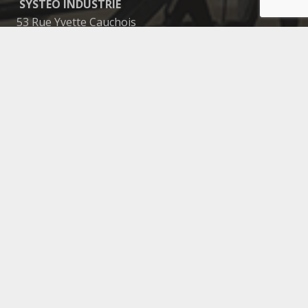
SYSTEO INDUSTRIE
53 Rue Yvette Cauchois
49300 CHOLET – FRANCE
N°SIRET 79046521500024
TVA/V.A.T NUMBER FR88790465215
RCS ANGERS 790465215
N° EORI FR79046521500024