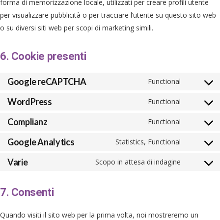
forma di memorizzazione locale, utilizzati per creare profili utente
per visualizzare pubblicità o per tracciare l’utente su questo sito web
o su diversi siti web per scopi di marketing simili.
6. Cookie presenti
Google reCAPTCHA
Functional
Consent
to
WordPress
Functional
Consent
service
to
Complianz
Functional
google-
Consent
service
recaptcha
to
Google Analytics
Statistics, Functional
wordpres
Consent
service
to
Varie
Scopo in attesa di indagine
complianz
Consent
service
to
google-
7. Consenti
service
analytics
varie
Quando visiti il sito web per la prima volta, noi mostreremo un